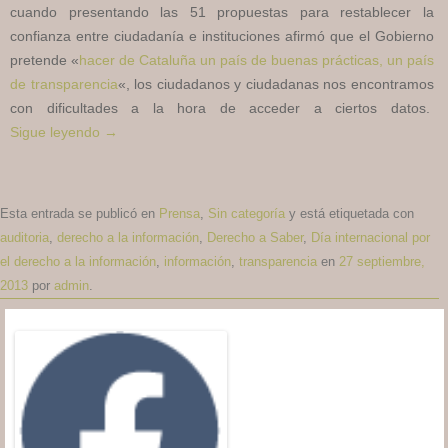
cuando presentando las 51 propuestas para restablecer la
confianza entre ciudadanía e instituciones afirmó que el Gobierno
pretende «
hacer de Cataluña un país de buenas prácticas, un país
de transparencia
«, los ciudadanos y ciudadanas nos encontramos
con dificultades a la hora de acceder a ciertos datos.
Sigue leyendo
→
Esta entrada se publicó en
Prensa
,
Sin categoría
y está etiquetada con
auditoria
,
derecho a la información
,
Derecho a Saber
,
Día internacional por
el derecho a la información
,
información
,
transparencia
en
27 septiembre,
2013
por
admin
.