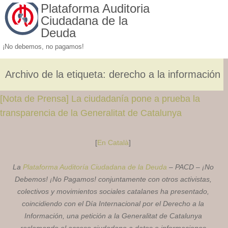
Plataforma Auditoria
Ciudadana de la
Deuda
¡No debemos, no pagamos!
Archivo de la etiqueta:
derecho a la información
[Nota de Prensa] La ciudadanía pone a prueba la
transparencia de la Generalitat de Catalunya
[
En Català
]
La
Plataforma Auditoría Ciudadana de la Deuda
– PACD – ¡No
Debemos! ¡No Pagamos! conjuntamente con otros activistas,
colectivos y movimientos sociales catalanes ha presentado,
coincidiendo con el Día Internacional por el Derecho a la
Información, una petición a la Generalitat de Catalunya