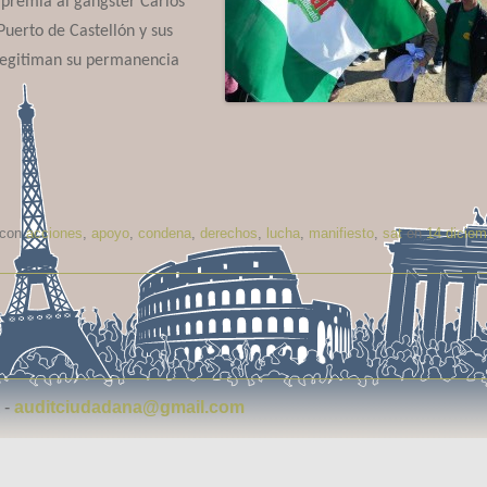
l premia al gangster Carlos
Puerto de Castellón y sus
legitiman su permanencia
 con
acciones
,
apoyo
,
condena
,
derechos
,
lucha
,
manifiesto
,
sat
en
14 diciem
-
auditciudadana@gmail.com