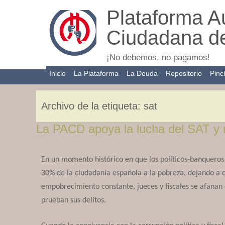
Plataforma Au
Ciudadana d
¡No debemos, no pagamos!
Inicio
La Plataforma
La Deuda
Repositorio
Pinc
¿Quiénes somos?
La deuda en 10
minutos
Estado Español
Archivo de la etiqueta:
sat
¿Sabías qué?
Internacional
La PACD apoya la lucha del SAT y
Documentación
F.A.Q.s
En un momento histórico en que los políticos-banquero
Contador de Deuda
30% de la ciudadanía española a la pobreza, dejando a 
Pública en España
empobrecimiento constante, jueces y fiscales se afanan
prueban sus delitos.