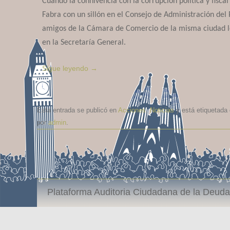
Cuando la connivencia con la corrupción política y fisca
Fabra con un sillón en el Consejo de Administración del 
amigos de la Cámara de Comercio de la misma ciudad 
en la Secretaría General.
Sigue leyendo
→
Esta entrada se publicó en
Acciones
,
Noticias
y está etiquetada
por
admin
.
Plataforma Auditoria Ciudadana de la Deuda