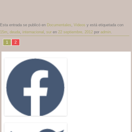
Esta entrada se publicó en
Documentales
,
Videos
y está etiquetada con
15m
,
deuda
,
internacional
,
sur
en
22 septiembre, 2012
por
admin
.
1
2